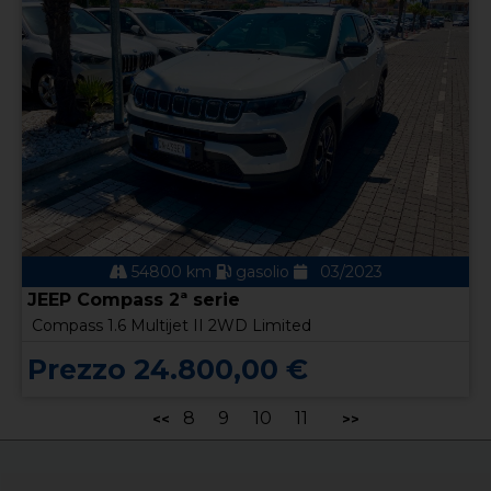
54800 km
gasolio
03/2023
JEEP Compass 2ª serie
Compass 1.6 Multijet II 2WD Limited
Prezzo 24.800,00 €
8
9
10
11
<<
>>