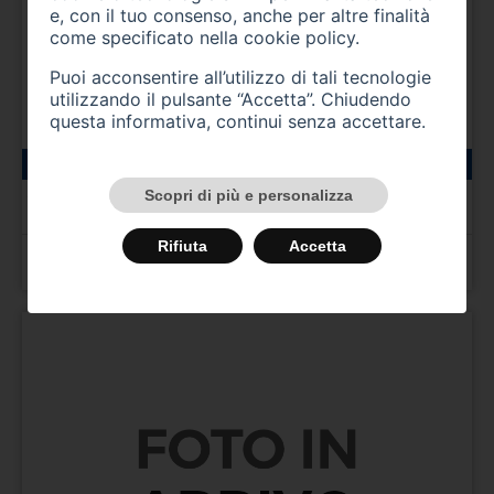
e, con il tuo consenso, anche per altre finalità
come specificato nella
cookie policy
.
Puoi acconsentire all’utilizzo di tali tecnologie
utilizzando il pulsante “Accetta”. Chiudendo
questa informativa, continui senza accettare.
15500 km
benzina
04/2025
JEEP Avenger
Scopri di più e personalizza
Avenger 1.2 Turbo 100 CV Summit
Rifiuta
Accetta
Prezzo 21.800,00 €