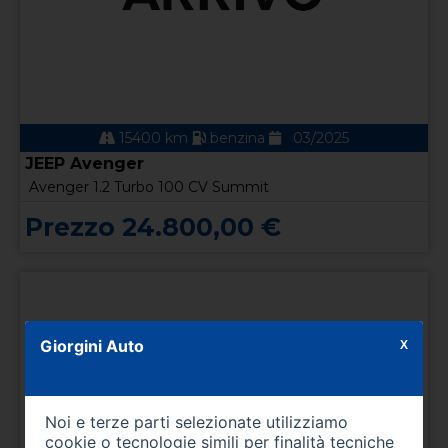
15400 km
benzina
03/2025
JEEP Avenger
Avenger 1.2 Turbo 100 CV Summit
Prezzo 24.800,00 €
Giorgini Auto
X
Noi e terze parti selezionate utilizziamo
cookie o tecnologie simili per finalità tecniche