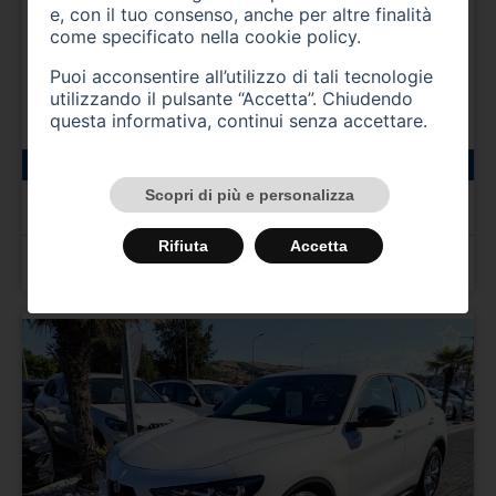
e, con il tuo consenso, anche per altre finalità
come specificato nella
cookie policy
.
Puoi acconsentire all’utilizzo di tali tecnologie
utilizzando il pulsante “Accetta”. Chiudendo
questa informativa, continui senza accettare.
44300 km
gasolio
02/2024
ALFA ROMEO Stelvio
Scopri di più e personalizza
Stelvio 2.2 Turbodiesel 210 CV AT8 Q4 Ti
Rifiuta
Accetta
Prezzo 38.800,00 €