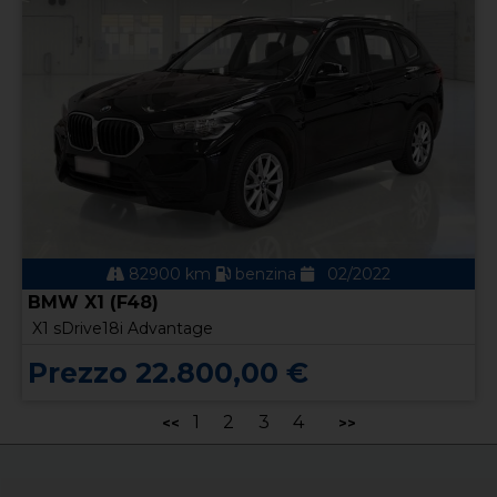
82900 km
benzina
02/2022
BMW X1 (F48)
X1 sDrive18i Advantage
Prezzo 22.800,00 €
1
2
3
4
<<
>>