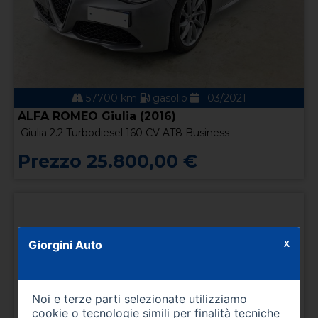
57700 km
gasolio
03/2021
ALFA ROMEO Giulia (2016)
Giulia 2.2 Turbodiesel 160 CV AT8 Business
Prezzo 25.800,00 €
Giorgini Auto
X
Noi e terze parti selezionate utilizziamo
cookie o tecnologie simili per finalità tecniche