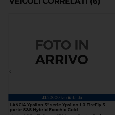
VEICOLI CORRELATI (6)
78000 km
gasolio
JEEP Compass 2ª serie Compass 1.6 Multijet II
2WD Longitude