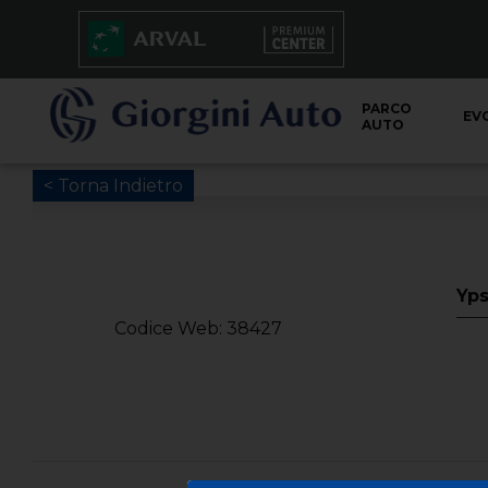
PARCO
EV
AUTO
< Torna Indietro
Yps
Codice Web: 38427