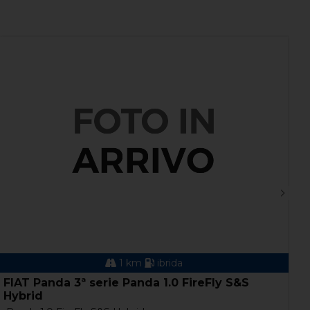
1 km
ibrida
FIAT Panda 3ª serie Panda 1.0 FireFly S&S
L
Hybrid
p