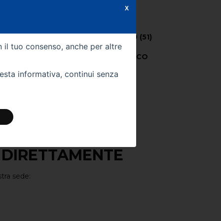
UTO
X
Potenza CV (kW) -
69 (51)
n il tuo consenso, anche per altre
Colore Esterno -
BIANCO
uesta informativa, continui senza
024
Colore Interno -
Km -
19200
 DIRETTAMENTE
stra sede: