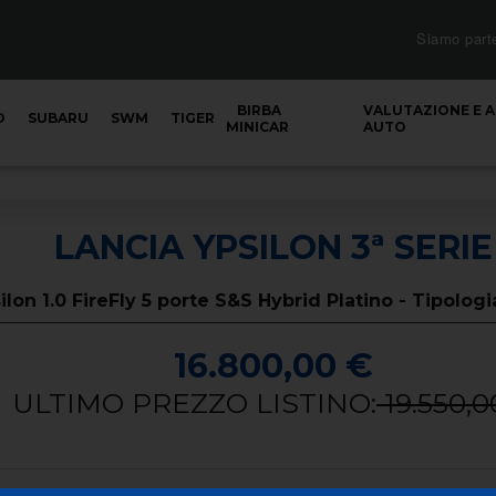
Siamo part
BIRBA
VALUTAZIONE E 
O
SUBARU
SWM
TIGER
MINICAR
AUTO
LANCIA YPSILON 3ª SERIE
ilon 1.0 FireFly 5 porte S&S Hybrid Platino - Tipolog
16.800,00 €
ULTIMO PREZZO LISTINO:
19.550,0