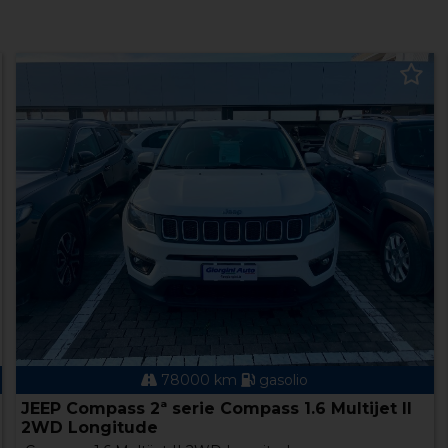
1 km
ibrida
FIAT Panda 3ª serie Panda 1.0 FireFly S&S
Hybrid