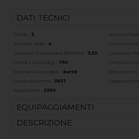
DATI TECNICI
Cilindri -
3
Numero Port
Numero Sedili -
4
Consumo Urba
Consumo Extraurbano (l/100km) -
3,50
Consumo Mist
Massa a Vuoto (kg) -
750
Emissioni cO2
Normativa Ecologica -
euro6
Altezza (mm) 
Lunghezza (mm) -
3837
Larghezza (m
Passo (mm) -
2390
EQUIPAGGIAMENTI
DESCRIZIONE