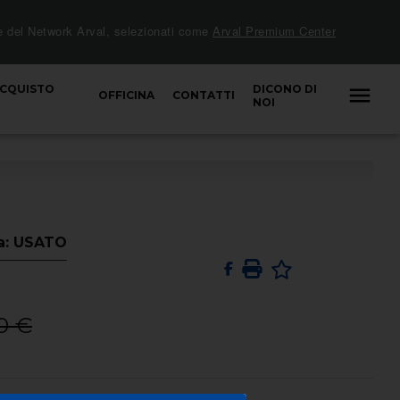
e del Network Arval, selezionati come
Arval Premium Center
ACQUISTO
DICONO DI
OFFICINA
CONTATTI
NOI
ia: USATO
0 €