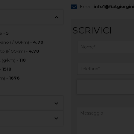
Email:
info1@fiatgiorgini
SCRIVICI
e -
5
no (l/100km) -
4,70
o (l/100km) -
4,70
 (g/km) -
110
-
1518
m) -
1676