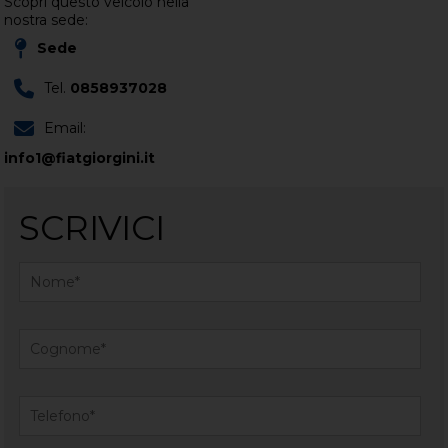
Scopri questo veicolo nella
nostra sede:
Sede
Tel.
0858937028
Email:
info1@fiatgiorgini.it
SCRIVICI