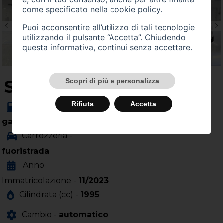
come specificato nella
cookie policy
.
Puoi acconsentire all’utilizzo di tali tecnologie
utilizzando il pulsante “Accetta”. Chiudendo
questa informativa, continui senza accettare.
SU QUEST'AUTO
Scopri di più e personalizza
Rifiuta
Accetta
Alimentazione -
gasolio
Carrozzeria -
fuoristrada
Anno
Immatricolazione -
11/2023
Cilindrata (cc) -
1995
Cambio -
automatico