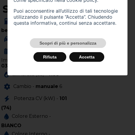
come specificato nella
cookie policy
.
SU QUEST'AUTO
Puoi acconsentire all’utilizzo di tali tecnologie
utilizzando il pulsante “Accetta”. Chiudendo
Alimentazione -
questa informativa, continui senza accettare.
benzina
Carrozzeria -
berlina
Scopri di più e personalizza
Anno
Rifiuta
Accetta
Immatricolazione -
03/2025
Cilindrata (cc) -
1199
Cambio -
manuale
6
Potenza CV (kW) -
101
(74)
Colore Esterno -
BIANCO
Colore Interno -