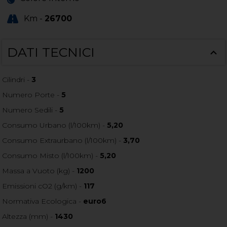
Km -
26700
DATI TECNICI
Cilindri -
3
Numero Porte -
5
Numero Sedili -
5
Consumo Urbano (l/100km) -
5,20
Consumo Extraurbano (l/100km) -
3,70
Consumo Misto (l/100km) -
5,20
Massa a Vuoto (kg) -
1200
Emissioni cO2 (g/km) -
117
Normativa Ecologica -
euro6
Altezza (mm) -
1430