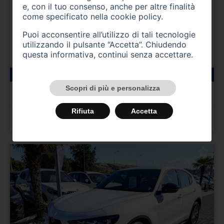
e, con il tuo consenso, anche per altre finalità
come specificato nella
cookie policy
.
Puoi acconsentire all’utilizzo di tali tecnologie
utilizzando il pulsante “Accetta”. Chiudendo
questa informativa, continui senza accettare.
44300 km
gasolio
02/2024
ALFA ROMEO Stelvio
Scopri di più e personalizza
Stelvio 2.2 Turbodiesel 210 CV AT8 Q4 Ti
Rifiuta
Accetta
Prezzo 38.800,00 €