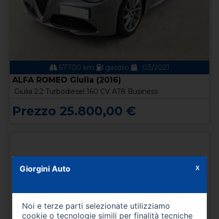
57700 km
gasolio
03/2021
ALFA ROMEO Giulia (2016)
Giulia 2.2 Turbodiesel 160 CV AT8 Business
Prezzo 25.800,00 €
Giorgini Auto
X
Noi e terze parti selezionate utilizziamo
cookie o tecnologie simili per finalità tecniche