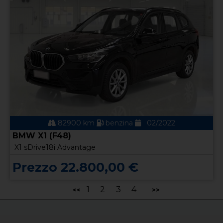
82900 km
benzina
02/2022
BMW X1 (F48)
X1 sDrive18i Advantage
Prezzo 22.800,00 €
1
2
3
4
<<
>>