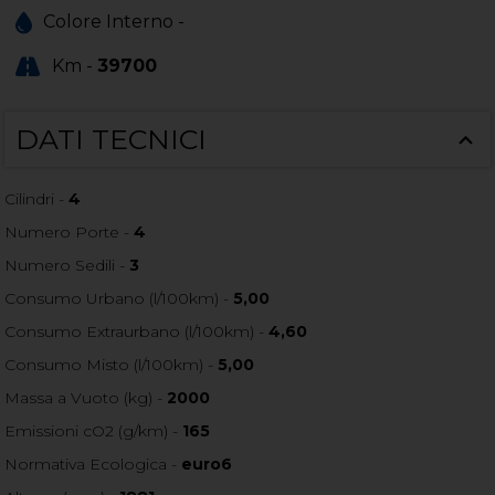
Colore Interno -
Km -
39700
DATI TECNICI
Cilindri -
4
Numero Porte -
4
Numero Sedili -
3
Consumo Urbano (l/100km) -
5,00
Consumo Extraurbano (l/100km) -
4,60
Consumo Misto (l/100km) -
5,00
Massa a Vuoto (kg) -
2000
Emissioni cO2 (g/km) -
165
Normativa Ecologica -
euro6