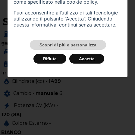
come specificato nella
cookie policy
.
Puoi acconsentire all’utilizzo di tali tecnologie
SU QUEST'AUTO
utilizzando il pulsante “Accetta”. Chiudendo
questa informativa, continui senza accettare.
Alimentazione -
gasolio
Scopri di più e personalizza
Carrozzeria -
Rifiuta
Accetta
Anno
Immatricolazione -
10/2023
Cilindrata (cc) -
1499
Cambio -
manuale
6
Potenza CV (kW) -
120 (88)
Colore Esterno -
BIANCO