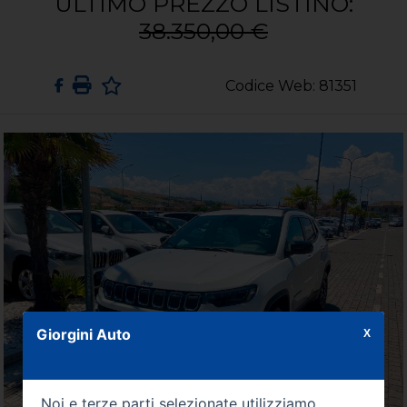
ULTIMO PREZZO LISTINO:
38.350,00 €
Codice Web: 81351
Giorgini Auto
X
Noi e terze parti selezionate utilizziamo