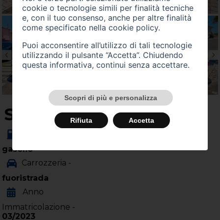
cookie o tecnologie simili per finalità tecniche
e, con il tuo consenso, anche per altre finalità
come specificato nella
cookie policy
.
Puoi acconsentire all’utilizzo di tali tecnologie
utilizzando il pulsante “Accetta”. Chiudendo
questa informativa, continui senza accettare.
Scopri di più e personalizza
SU QUEST'AUTO
Rifiuta
Accetta
Alimentazione -
gasolio
Carrozzeria -
fuoristrada
Anno
Immatricolazione -
03/2023